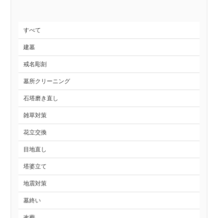
すべて
建墓
戒名彫刻
墓所クリーニング
石塔磨き直し
雑草対策
花立交換
目地直し
塔婆立て
地震対策
墓終い
改葬