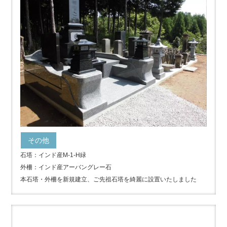
その他
石塔：インド産M-1-H緑
外柵：インド産アーバングレー石
本石塔・外柵を新規建立、ご先祖石塔を綺麗に設置いたしました