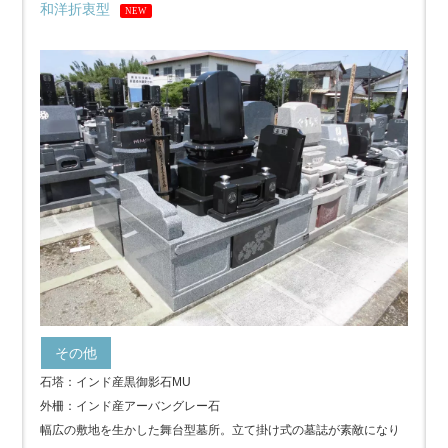
和洋折衷型
NEW
その他
石塔：インド産黒御影石MU
外柵：インド産アーバングレー石
幅広の敷地を生かした舞台型墓所。立て掛け式の墓誌が素敵になり