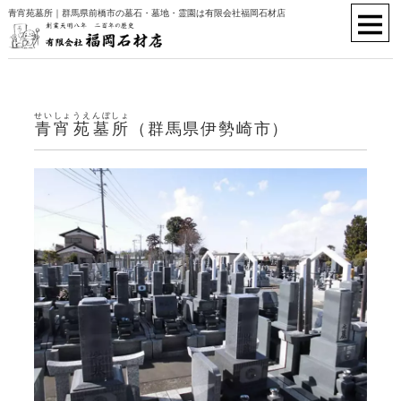
青宵苑墓所｜群馬県前橋市の墓石・墓地・霊園は有限会社福岡石材店
せいしょうえんぼしょ
青宵苑墓所
（群馬県伊勢崎市）