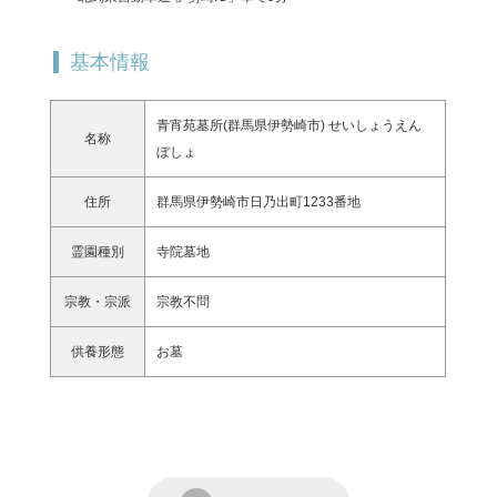
基本情報
青宵苑墓所(群馬県伊勢崎市) せいしょうえん
名称
ぼしょ
住所
群馬県伊勢崎市日乃出町1233番地
霊園種別
寺院墓地
宗教・宗派
宗教不問
供養形態
お墓