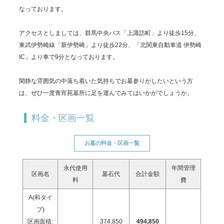
なっております。
アクセスとしましては、群馬中央バス「上諏訪町」より徒歩15分、
東武伊勢崎線「新伊勢崎」より徒歩22分、「北関東自動車道 伊勢崎
IC」より車で9分となっております。
閑静な雰囲気の中落ち着いた気持ちでお墓参りがしたいという方
は、ぜひ一度青宵苑墓所に足を運んでみてはいかがでしょうか。
料金・区画一覧
お墓の料金・区画一覧
永代使用
年間管理
区画名
墓石代
合計金額
料
費
A(和タイ
プ)
区画面積:
374,850
494,850