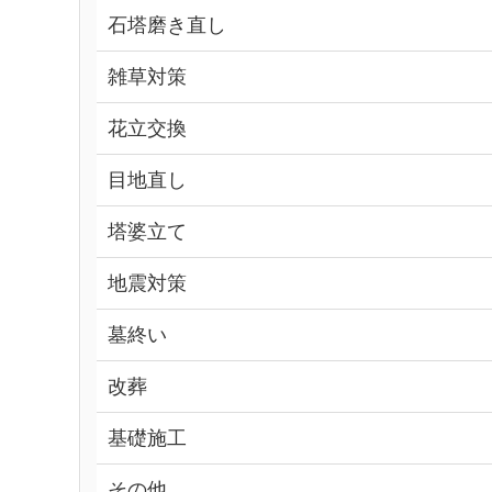
石塔磨き直し
雑草対策
花立交換
目地直し
塔婆立て
地震対策
墓終い
改葬
基礎施工
その他