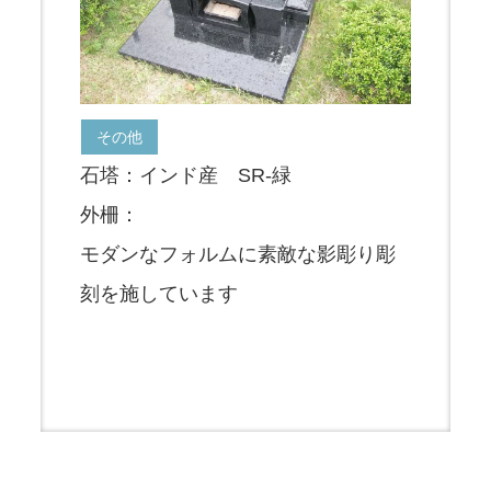
その他
石塔：インド産 SR-緑
外柵：
モダンなフォルムに素敵な影彫り彫
刻を施しています